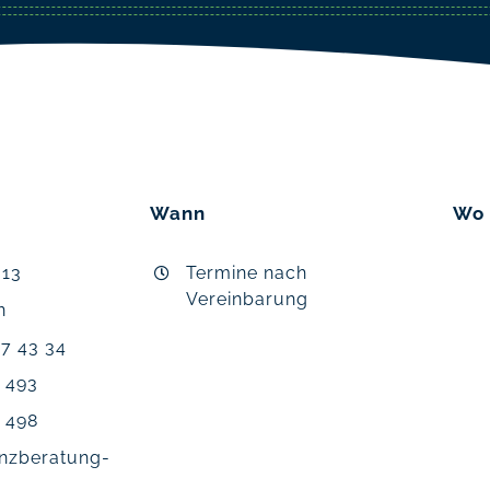
Wann
Wo
 13
Termine nach
Vereinbarung
n
17 43 34
5 493
5 498
anzberatung-